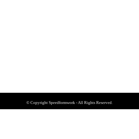
Privacy policy
Terms and conditions
Contact
© 2020 – Speedform By Thana Group
© Copyright Speedformwork - All Rights Reserved.