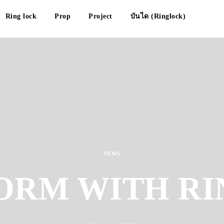
Ring lock
Prop
Project
บันได (Ringlock)
NEWS
ORM WITH R